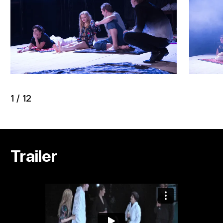
1
/
12
Trailer