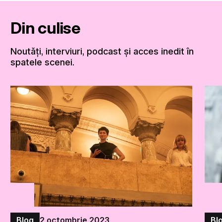
Din culise
Noutăți, interviuri, podcast și acces inedit în
spatele scenei.
Blog
2 octombrie 2023
Bl