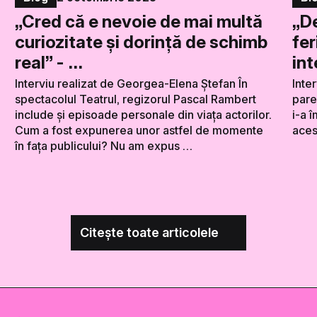
„Cred că e nevoie de mai multă
„De
curiozitate și dorință de schimb
fer
real” - …
int
Interviu realizat de Georgea-Elena Ștefan În
Inte
spectacolul Teatrul, regizorul Pascal Rambert
pare
include și episoade personale din viața actorilor.
i-a 
Cum a fost expunerea unor astfel de momente
aces
în fața publicului? Nu am expus …
Citește toate articolele