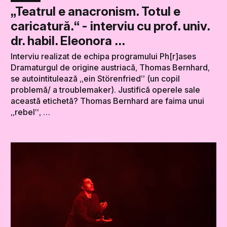
„Teatrul e anacronism. Totul e
caricatură.“ - interviu cu prof. univ.
dr. habil. Eleonora …
Interviu realizat de echipa programului Ph[r]ases
Dramaturgul de origine austriacă, Thomas Bernhard,
se autointitulează „ein Störenfried” (un copil
problemă/ a troublemaker). Justifică operele sale
această etichetă? Thomas Bernhard are faima unui
„rebel“, …