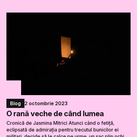
Blog
2 octombrie 2023
O rană veche de când lumea
Cronică de Jasmina Mitrici Atunci când o fetiță,
eclipsată de admirația pentru trecutul bunicilor ei
militari, decide să le calce pe urme, un sac plin ochi